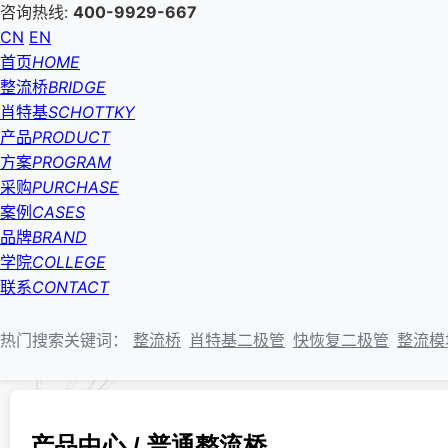
咨询热线:
400-9929-667
CN
EN
首页
HOME
整流桥
BRIDGE
肖特基
SCHOTTKY
产品
PRODUCT
方案
PROGRAM
采购
PURCHASE
案例
CASES
品牌
BRAND
学院
COLLEGE
联系
CONTACT
热门搜索关键词：
整流桥
肖特基二极管
快恢复二极管
整流模