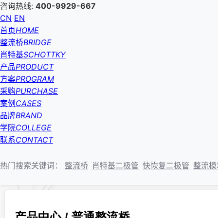
咨询热线:
400-9929-667
CN
EN
首页
HOME
整流桥
BRIDGE
肖特基
SCHOTTKY
产品
PRODUCT
方案
PROGRAM
采购
PURCHASE
案例
CASES
品牌
BRAND
学院
COLLEGE
联系
CONTACT
热门搜索关键词：
整流桥
肖特基二极管
快恢复二极管
整流模