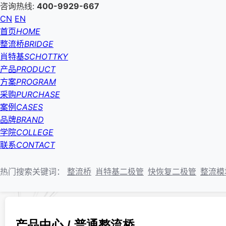
咨询热线:
400-9929-667
CN
EN
首页
HOME
整流桥
BRIDGE
肖特基
SCHOTTKY
产品
PRODUCT
方案
PROGRAM
采购
PURCHASE
案例
CASES
品牌
BRAND
学院
COLLEGE
联系
CONTACT
热门搜索关键词：
整流桥
肖特基二极管
快恢复二极管
整流模