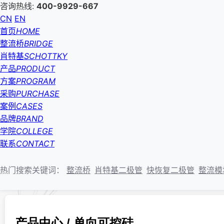
咨询热线:
400-9929-667
CN
EN
首页
HOME
整流桥
BRIDGE
肖特基
SCHOTTKY
产品
PRODUCT
方案
PROGRAM
采购
PURCHASE
案例
CASES
品牌
BRAND
学院
COLLEGE
联系
CONTACT
热门搜索关键词：
整流桥
肖特基二极管
快恢复二极管
整流模