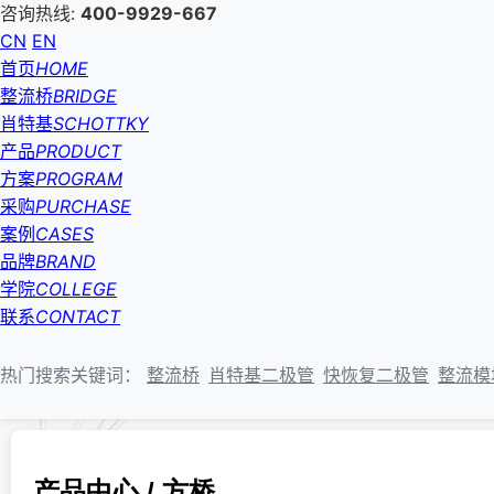
咨询热线:
400-9929-667
CN
EN
首页
HOME
整流桥
BRIDGE
肖特基
SCHOTTKY
产品
PRODUCT
方案
PROGRAM
采购
PURCHASE
案例
CASES
品牌
BRAND
学院
COLLEGE
联系
CONTACT
热门搜索关键词：
整流桥
肖特基二极管
快恢复二极管
整流模