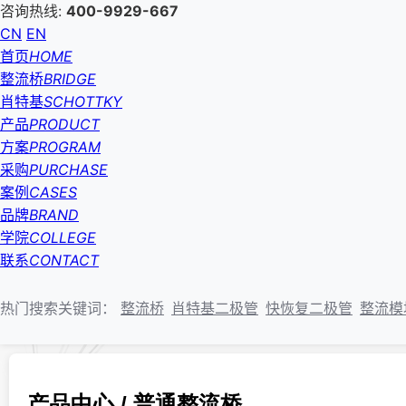
咨询热线:
400-9929-667
CN
EN
首页
HOME
整流桥
BRIDGE
肖特基
SCHOTTKY
产品
PRODUCT
方案
PROGRAM
采购
PURCHASE
案例
CASES
品牌
BRAND
学院
COLLEGE
联系
CONTACT
热门搜索关键词：
整流桥
肖特基二极管
快恢复二极管
整流模